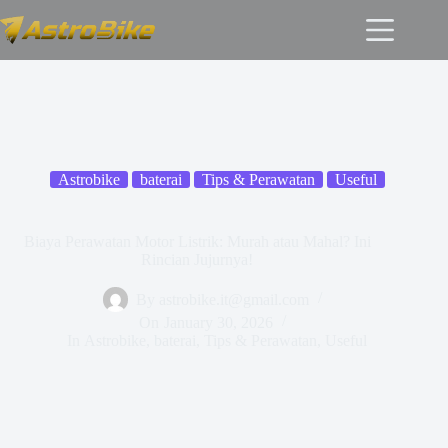
Astrobike
baterai
Tips & Perawatan
Useful
Biaya Perawatan Motor Listrik: Murah atau Mahal? Ini
Rincian Jujurnya!
By
astrobike.it@gmail.com
On
January 30, 2026
In
Astrobike
,
baterai
,
Tips & Perawatan
,
Useful