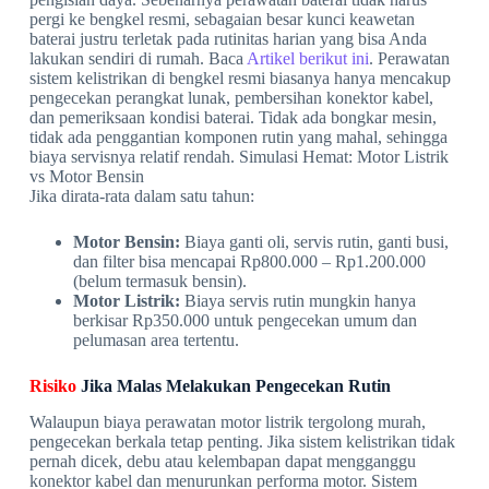
pergi ke bengkel resmi, sebagaian besar kunci keawetan
baterai justru terletak pada rutinitas harian yang bisa Anda
lakukan sendiri di rumah. Baca
Artikel berikut ini
. Perawatan
sistem kelistrikan di bengkel resmi biasanya hanya mencakup
pengecekan perangkat lunak, pembersihan konektor kabel,
dan pemeriksaan kondisi baterai. Tidak ada bongkar mesin,
tidak ada penggantian komponen rutin yang mahal, sehingga
biaya servisnya relatif rendah. Simulasi Hemat: Motor Listrik
vs Motor Bensin
Jika dirata-rata dalam satu tahun:
Motor Bensin:
Biaya ganti oli, servis rutin, ganti busi,
dan filter bisa mencapai Rp800.000 – Rp1.200.000
(belum termasuk bensin).
Motor Listrik:
Biaya servis rutin mungkin hanya
berkisar Rp350.000 untuk pengecekan umum dan
pelumasan area tertentu.
Risiko
Jika Malas Melakukan Pengecekan Rutin
Walaupun biaya perawatan motor listrik tergolong murah,
pengecekan berkala tetap penting. Jika sistem kelistrikan tidak
pernah dicek, debu atau kelembapan dapat mengganggu
konektor kabel dan menurunkan performa motor. Sistem