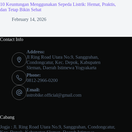
10 Keuntungan Menggunakan Sepeda Listrik: Hemat, Praktis,
dan Tetap Bikin Sehat
February 14, 2026
Contact Info
Address:
Jl Ring Road Utara No.9, Sanggrahan,
Condongcatur, Kec. Depok, Kabupaten
Sleman, Daerah Istimewa Yogyakarta
Phone:
0812-2966-0200
Email:
astrobike.official@gmail.com
Cabang
Jogja : Jl. Ring Road Utara No.9, Sanggrahan, Condongcatur,