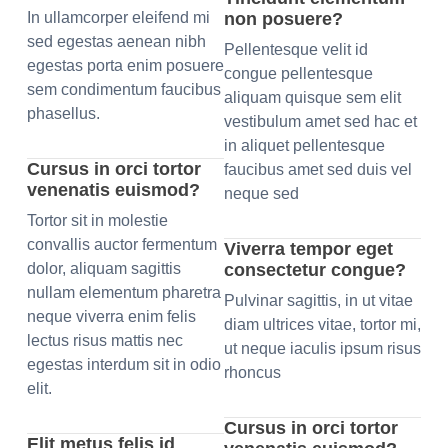
In ullamcorper eleifend mi
non posuere?
sed egestas aenean nibh
Pellentesque velit id
egestas porta enim posuere
congue pellentesque
sem condimentum faucibus
aliquam quisque sem elit
phasellus.
vestibulum amet sed hac et
in aliquet pellentesque
Cursus in orci tortor
faucibus amet sed duis vel
venenatis euismod?
neque sed
Tortor sit in molestie
convallis auctor fermentum
Viverra tempor eget
dolor, aliquam sagittis
consectetur congue?
nullam elementum pharetra
Pulvinar sagittis, in ut vitae
neque viverra enim felis
diam ultrices vitae, tortor mi,
lectus risus mattis nec
ut neque iaculis ipsum risus
egestas interdum sit in odio
rhoncus
elit.
Cursus in orci tortor
Elit metus felis id